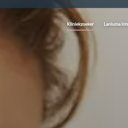
Kliniekzoeker
Lanluma int