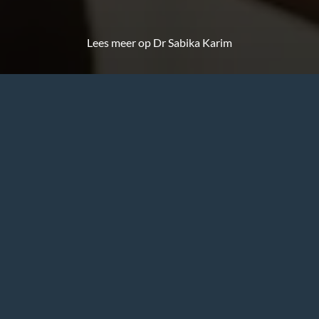
Lees meer op Dr Sabika Karim
ij uitzonderlijke praktijken b
ialisten