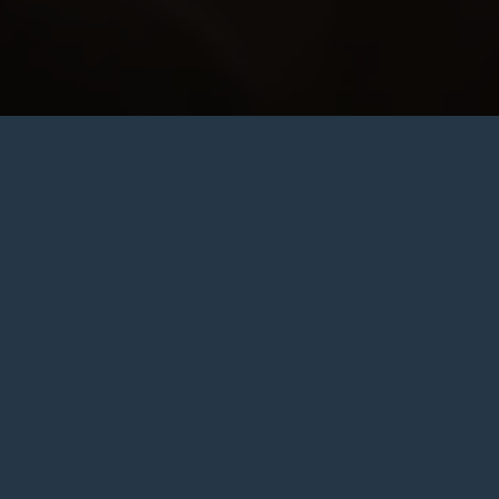
Neem een kijkje b
Ontdek onze spec