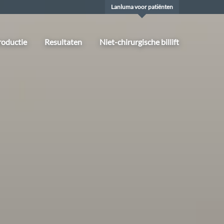
Lanluma voor patiënten
roductie
Resultaten
Niet-chirurgische billift